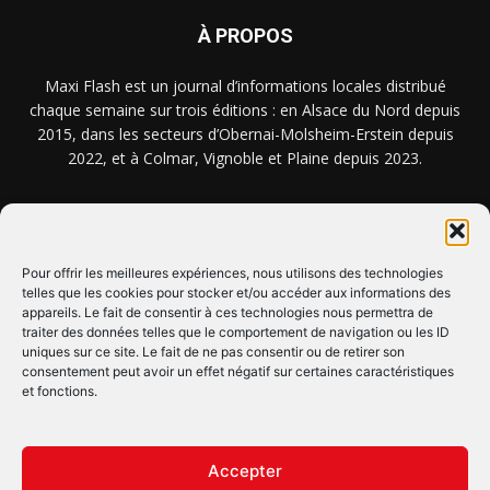
À PROPOS
Maxi Flash est un journal d’informations locales distribué
chaque semaine sur trois éditions : en Alsace du Nord depuis
2015, dans les secteurs d’Obernai-Molsheim-Erstein depuis
2022, et à Colmar, Vignoble et Plaine depuis 2023.
NOUS TROUVER ? NOUS CONTACTER ?
Pour offrir les meilleures expériences, nous utilisons des technologies
telles que les cookies pour stocker et/ou accéder aux informations des
appareils. Le fait de consentir à ces technologies nous permettra de
CLIQUEZ ICI !
traiter des données telles que le comportement de navigation ou les ID
uniques sur ce site. Le fait de ne pas consentir ou de retirer son
SUIVEZ-NOUS !
consentement peut avoir un effet négatif sur certaines caractéristiques
et fonctions.
Accepter