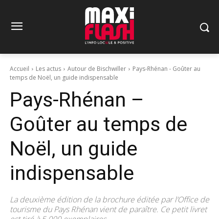
Accueil
Les actus
Autour de Bischwiller
Pays-Rhénan - Goûter au
temps de Noël, un guide indispensable
Pays-Rhénan –
Goûter au temps de
Noël, un guide
indispensable
La deuxième édition de la brochure éditée par l’Office de
tourisme du Pays Rhénan vient de paraître. Ce petit livret