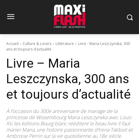
Accueil
Culture & Loisirs
Littérature
Livre - Maria Leszczynska, 300
ans et toujours d’actualité
Livre – Maria
Leszczynska, 300 ans
et toujours d’actualité
À l’occasion du 300e anniversaire de mariage de la
princesse de Wissembourg Maria Leszczynska avec Louis
XV, les éditions Bourg blanc rééditent le beau livre Il faut
marier Maria, une histoire passionnante d’Irena Tatiboit et
Ambroise Perrin sur la vie quotidienne au 18e siècle.