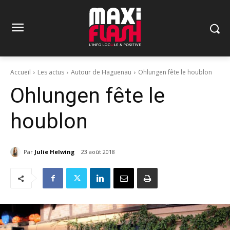
Accueil
Les actus
Autour de Haguenau
Ohlungen fête le houblon
Ohlungen fête le
houblon
Par
Julie Helwing
23 août 2018