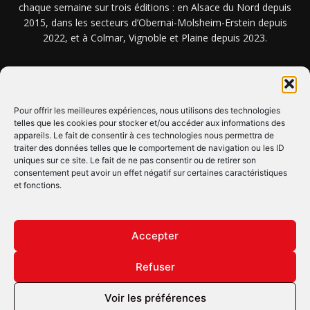
chaque semaine sur trois éditions : en Alsace du Nord depuis
2015, dans les secteurs d’Obernai-Molsheim-Erstein depuis
2022, et à Colmar, Vignoble et Plaine depuis 2023.
NOUS TROUVER ? NOUS CONTACTER ?
Pour offrir les meilleures expériences, nous utilisons des technologies
telles que les cookies pour stocker et/ou accéder aux informations des
appareils. Le fait de consentir à ces technologies nous permettra de
CLIQUEZ ICI !
traiter des données telles que le comportement de navigation ou les ID
uniques sur ce site. Le fait de ne pas consentir ou de retirer son
SUIVEZ-NOUS !
consentement peut avoir un effet négatif sur certaines caractéristiques
et fonctions.
Accepter
Refuser
© Copyright © 2022 Maxi Flash
Voir les préférences