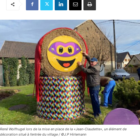
René Wolfhugel lors de la mise en place de la «Jean-Claudette», un élément de
décoration situé à l’entrée du village / ©J.P Hirlemann