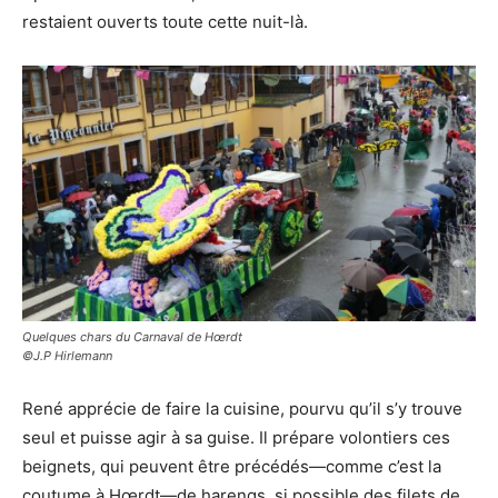
restaient ouverts toute cette nuit-là.
Quelques chars du Carnaval de Hœrdt
©J.P Hirlemann
René apprécie de faire la cuisine, pourvu qu’il s’y trouve
seul et puisse agir à sa guise. Il prépare volontiers ces
beignets, qui peuvent être précédés—comme c’est la
coutume à Hœrdt—de harengs, si possible des filets de