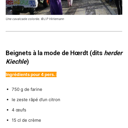
Une cavalcade colorée. ©J.P Hirlemann
Beignets à la mode de Hœrdt (dits
herder
Kiechle
)
Ingrédients pour 4 pers. :
750 g de farine
le zeste râpé d’un citron
4 œufs
15 cl de crème