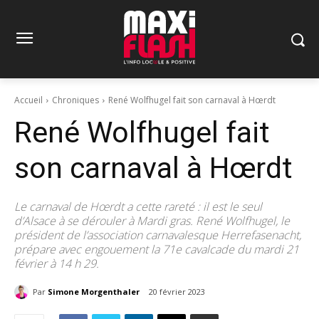
Accueil
Chroniques
René Wolfhugel fait son carnaval à Hœrdt
René Wolfhugel fait
son carnaval à Hœrdt
Le carnaval de Hœrdt a cette rareté : il est le seul
d’Alsace à se dérouler à Mardi gras. René Wolfhugel, le
président de l’association carnavalesque Herrefasenacht,
prépare avec engouement la 71e cavalcade du mardi 21
février à 14 h 29.
Par
Simone Morgenthaler
20 février 2023