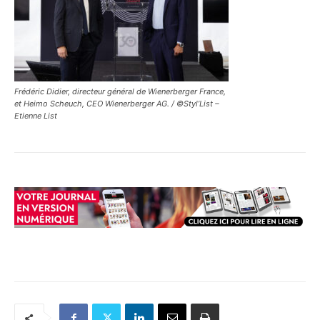
Frédéric Didier, directeur général de Wienerberger France,
et Heimo Scheuch, CEO Wienerberger AG. / ©Styl’List –
Etienne List