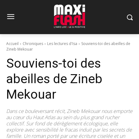
Accueil
Chroniques
Les lectures d'Isa
Souviens-toi des abeilles de
Zineb Mekouar
Souviens-toi des
abeilles de Zineb
Mekouar
Dans ce bouleversant récit, Zineb Mekouar nous emporte
au cœur du Haut Atlas au sein du plus grand rucher
collectif. Sur fond de dérèglement écologique, elle
explore avec sensibilité le fracas induit par les secrets de
famille. Un roman porté par une écriture ciselée et un