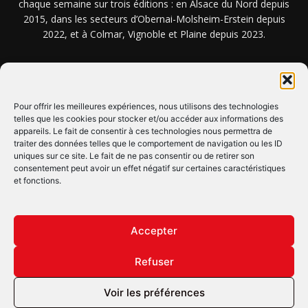
chaque semaine sur trois éditions : en Alsace du Nord depuis
2015, dans les secteurs d’Obernai-Molsheim-Erstein depuis
2022, et à Colmar, Vignoble et Plaine depuis 2023.
NOUS TROUVER ? NOUS CONTACTER ?
Pour offrir les meilleures expériences, nous utilisons des technologies
telles que les cookies pour stocker et/ou accéder aux informations des
appareils. Le fait de consentir à ces technologies nous permettra de
CLIQUEZ ICI !
traiter des données telles que le comportement de navigation ou les ID
uniques sur ce site. Le fait de ne pas consentir ou de retirer son
SUIVEZ-NOUS !
consentement peut avoir un effet négatif sur certaines caractéristiques
et fonctions.
Accepter
Refuser
© Copyright © 2022 Maxi Flash
Voir les préférences