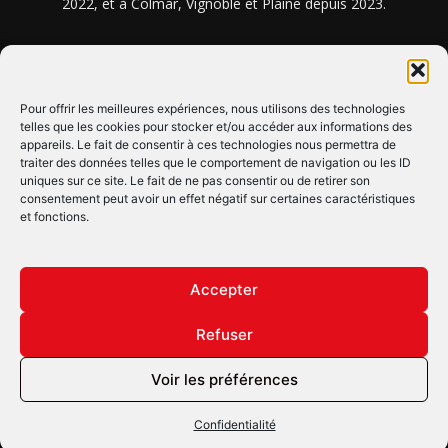
2022, et à Colmar, Vignoble et Plaine depuis 2023.
NOUS TROUVER ? NOUS CONTACTER ?
Pour offrir les meilleures expériences, nous utilisons des technologies
telles que les cookies pour stocker et/ou accéder aux informations des
appareils. Le fait de consentir à ces technologies nous permettra de
CLIQUEZ ICI !
traiter des données telles que le comportement de navigation ou les ID
uniques sur ce site. Le fait de ne pas consentir ou de retirer son
SUIVEZ-NOUS !
consentement peut avoir un effet négatif sur certaines caractéristiques
et fonctions.
Accepter
Refuser
© Copyright © 2022 Maxi Flash
Voir les préférences
Confidentialité
Mentions légales
Confidentialité
Annonceurs
Contactez-nous