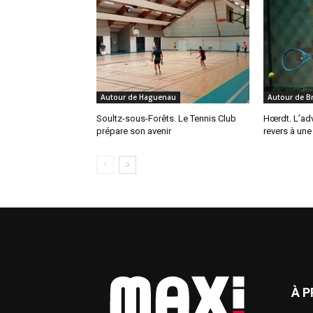
Autour de Haguenau
Autour de B
Soultz-sous-Forêts. Le Tennis Club
Hœrdt. L’adv
prépare son avenir
revers à une
À 