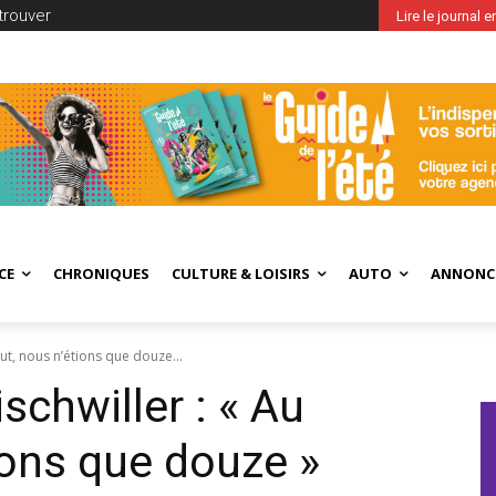
trouver
Lire le journal 
CE
CHRONIQUES
CULTURE & LOISIRS
AUTO
ANNONC
ut, nous n’étions que douze...
schwiller : « Au
ions que douze »