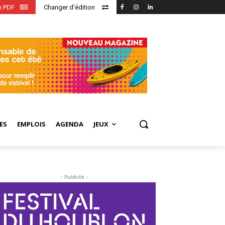
en PDF
Changer d'édition
ES
EMPLOIS
AGENDA
JEUX
- Publicité -