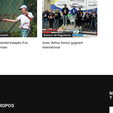
rumath
Autour de Haguenau
ersité balayée d’un
Gries. Arthur Simon gagnant
 main
international
N
?
PROPOS