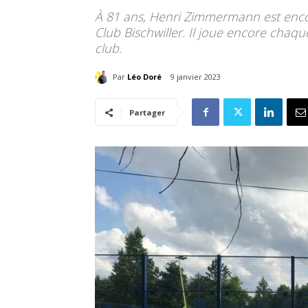
À 81 ans, Henri Zimmermann est enco
Club Bischwiller. Il joue encore chaqu
club.
Par
Léo Doré
9 janvier 2023
Partager