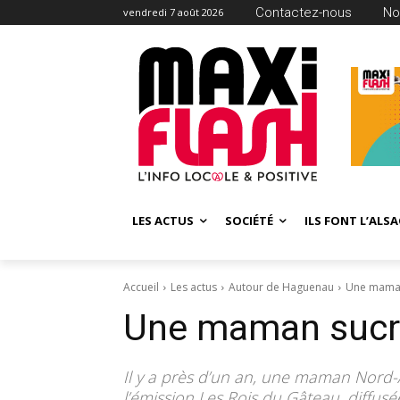
Contactez-nous
No
vendredi 7 août 2026
LES ACTUS
SOCIÉTÉ
ILS FONT L’ALSA
Accueil
Les actus
Autour de Haguenau
Une maman
Une maman sucré
Il y a près d’un an, une maman Nord-
l’émission Les Rois du Gâteau, diffu