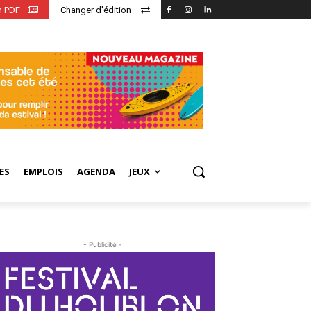
en PDF
Changer d'édition
ES
EMPLOIS
AGENDA
JEUX
- Publicité -