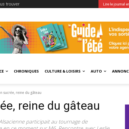
us trouver
Lire le journal 
CE
CHRONIQUES
CULTURE & LOISIRS
AUTO
ANNONC
 sucrée, reine du gâteau
e, reine du gâteau
Alsacienne participait au tournage de
sée en ce moment sur M6. Rencontre avec Leslie