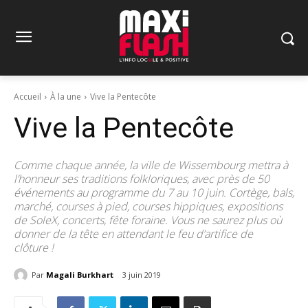
Accueil
À la une
Vive la Pentecôte
Vive la Pentecôte
Comme chaque année, la ville de Wissembourg mettra à
l’honneur ses traditions folkloriques, avec près de 50
événements au programme du 7 au 10 juin. Cortège, bals,
marché, courses à pied, courses hippiques, expositions
de SoleX, concerts, fête foraine. Vous ne saurez plus où
donner de la tête en attendant le feu d’artifice de
clôture !
Par
Magali Burkhart
3 juin 2019