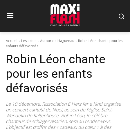
Accueil
Les actus
Autour de Haguenau
Robin Léon chante pour les
enfants défavorisés
Robin Léon chante
pour les enfants
défavorisés
Le 10 décembre, l’association E Herz fer e Kind organise
un concert caritatif de Noël, au sein de l’église Saint-
Wendelin de Kaltenhouse. Robin Léon, le célèbre
chanteur de schlager alsacien, sera au rendez-vous.
L’objectif est d’offrir des « cadeaux du cœur » à des